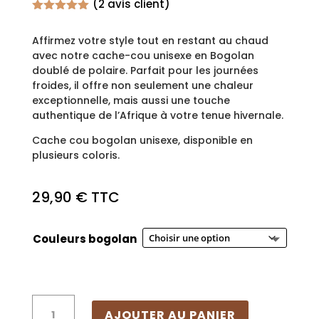
(
2
avis client)
Noté
5.00
sur 5
Affirmez votre style tout en restant au chaud
basé sur
notations
avec notre cache-cou unisexe en Bogolan
client
doublé de polaire. Parfait pour les journées
froides, il offre non seulement une chaleur
exceptionnelle, mais aussi une touche
authentique de l’Afrique à votre tenue hivernale.
Cache cou bogolan unisexe, disponible en
plusieurs coloris.
29,90
€
TTC
Couleurs bogolan
quantité
AJOUTER AU PANIER