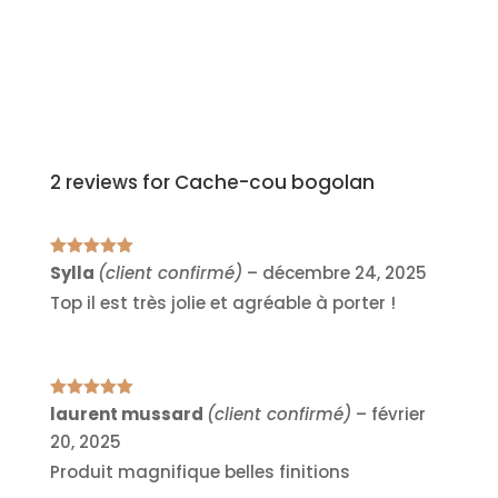
5.00
sur 5
2 reviews for
Cache-cou bogolan
Note
5
sur
Sylla
(client confirmé)
–
décembre 24, 2025
5
Top il est très jolie et agréable à porter !
Note
5
sur
laurent mussard
(client confirmé)
–
février
5
20, 2025
Produit magnifique belles finitions