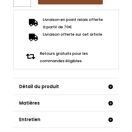
de
Cache-
cou
Livraison en point relais offerte

bogolan
à partir de 70€
Livraison offerte sur cet article

Retours gratuits pour les

commandes éligibles.
Détail du produit
Matières
Entretien