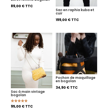
89,00
€
TTC
Sac en raphia kuba et
cuir
199,00
€
TTC
Pochon de maquillage
en bogolan
34,90
€
TTC
Sac à main vintage
bogolan
Note
95,00
€
TTC