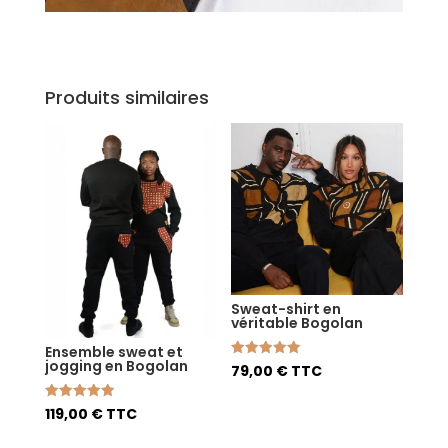
Produits similaires
Sweat-shirt en
véritable Bogolan
Ensemble sweat et
jogging en Bogolan
Note
79,00
€
TTC
5.00
sur 5
Note
119,00
€
TTC
5.00
sur 5