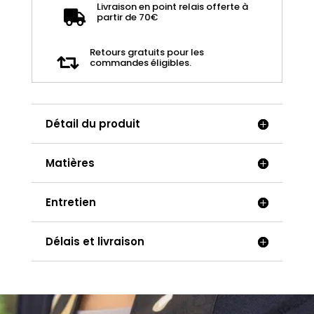
Livraison en point relais offerte à
et

partir de 70€
Bermuda
en
Retours gratuits pour les

commandes éligibles.
bogolan
Détail du produit
Matières
Entretien
Délais et livraison