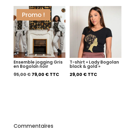
Promo !
Ensemble jogging Gris
T-shirt « Lady Bogolan
en Bogolan noir
black & gold »
Le
Le
95,00
€
79,00
€
TTC
29,00
€
TTC
prix
prix
initial
actuel
était :
est :
95,00 €.
79,00 €.
Commentaires