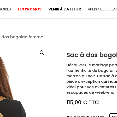
OIRES
LES PROMOS
VENIR À L’ATELIER
APÉRO BOGOLA
à dos bogolan femme
Sac à dos bog
Découvrez le mariage parfa
l’authenticité du bogolan 
marron ou noir. Ce sac à d
pièce d’exception qui incarn
idéal pour vos aventures u
escapades de week-end.
115,00
€
TTC