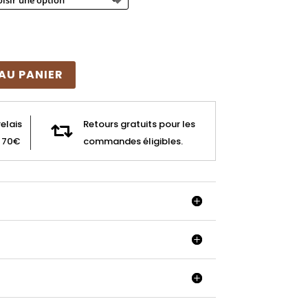
AU PANIER
relais
Retours gratuits pour les

e 70€
commandes éligibles.