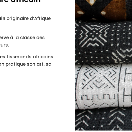
ain
originaire d’Afrique
servé à la classe des
urs.
des tisserands africains.
an pratique son art, sa