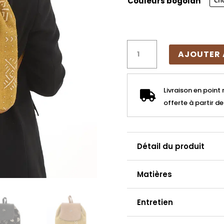
Couleurs bogolan
quantité
AJOUTER 
de
Sac
à
Livraison en point 

dos
offerte à partir d
bogolan
femme
Détail du produit
Matières
Entretien