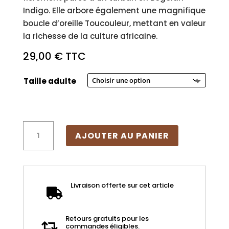
Indigo. Elle arbore également une magnifique
boucle d’oreille Toucouleur, mettant en valeur
la richesse de la culture africaine.
29,00
€
TTC
Taille adulte
quantité
AJOUTER AU PANIER
de
T-
shirt
"Lady
Livraison offerte sur cet article
Bogolan

toucouleur"
mixte
Retours gratuits pour les

commandes éligibles.