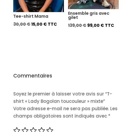
Ensemble gris avec
Tee-shirt Mama
gilet
Le
Le
30,00
€
15,00
€
TTC
Le
Le
139,00
€
99,00
€
TTC
prix
prix
prix
prix
initial
actuel
initial
actuel
était :
est :
était :
est :
30,00 €.
15,00 €.
139,00 €.
99,00 €.
Commentaires
Soyez le premier à laisser votre avis sur “T-
shirt « Lady Bogolan toucouleur » mixte”
Votre adresse e-mail ne sera pas publiée.
Les
champs obligatoires sont indiqués avec
*