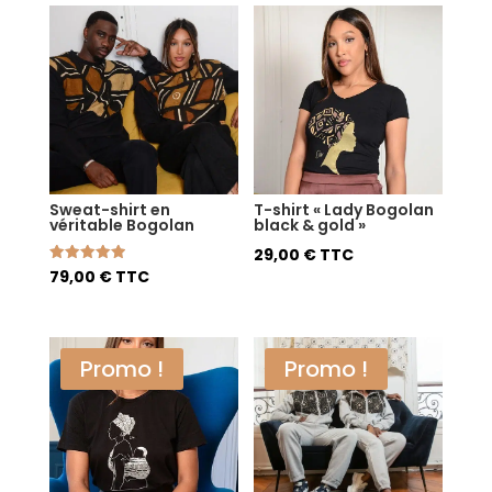
Sweat-shirt en
T-shirt « Lady Bogolan
véritable Bogolan
black & gold »
29,00
€
TTC
Note
79,00
€
TTC
5.00
sur 5
Promo !
Promo !