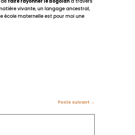
t de
faire rayonner le bogolan
à travers
 matière vivante, un langage ancestral,
ne école maternelle est pour moi une
Poste suivant
→