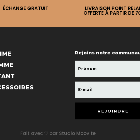
ÉCHANGE GRATUIT
LIVRAISON POINT RELA
OFFERTE À PARTIR DE 7
Rejoins notre communa
MME
MME
FANT
CESSOIRES
REJOINDRE
Fait avec ♡ par
Studio Moovite