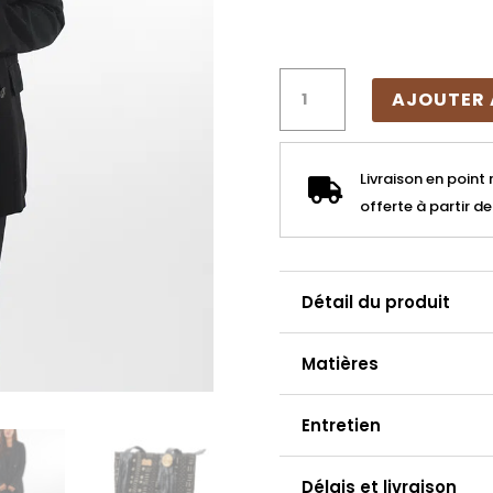
quantité
AJOUTER 
de
Grand
sac
Livraison en point 

bogolan
offerte à partir d
baoule
&
cuir
avec
Détail du produit
franges
Matières
Entretien
Délais et livraison