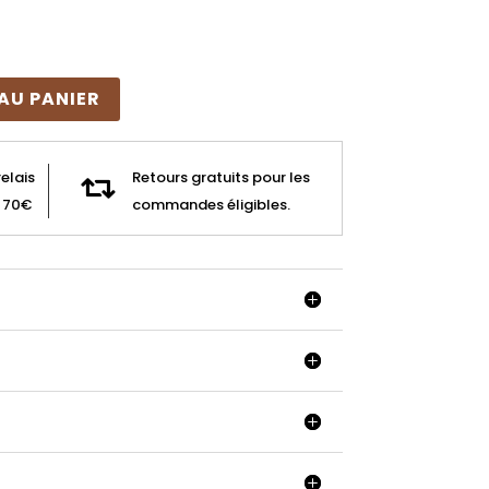
AU PANIER
relais
Retours gratuits pour les

e 70€
commandes éligibles.