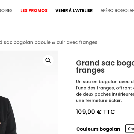
OIRES
LES PROMOS
VENIR À L’ATELIER
APÉRO BOGOLA
 sac bogolan baoule & cuir avec franges
Grand sac bogo
franges
Un sac en bogolan avec de
l’une des franges, offrant à
de deux poches intérieures
une fermeture éclair.
109,00
€
TTC
Couleurs bogolan