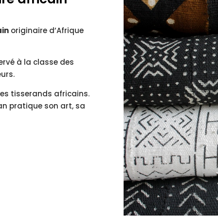
ain
originaire d’Afrique
servé à la classe des
urs.
des tisserands africains.
an pratique son art, sa