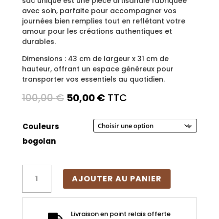
sac unique est une pièce artisanale fabriquée
avec soin, parfaite pour accompagner vos
journées bien remplies tout en reflétant votre
amour pour les créations authentiques et
durables.
Dimensions : 43 cm de largeur x 31 cm de
hauteur, offrant un espace généreux pour
transporter vos essentiels au quotidien.
Le
Le
100,00
€
50,00
€
TTC
prix
prix
initial
actuel
Couleurs
était :
est :
bogolan
100,00 €.
50,00 €.
quantité
AJOUTER AU PANIER
de
Maxi
tote-
Livraison en point relais offerte
