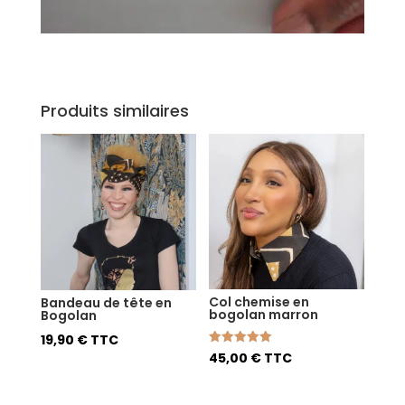
Produits similaires
Col chemise en
Bandeau de tête en
bogolan marron
Bogolan
19,90
€
TTC
Note
45,00
€
TTC
5.00
sur 5