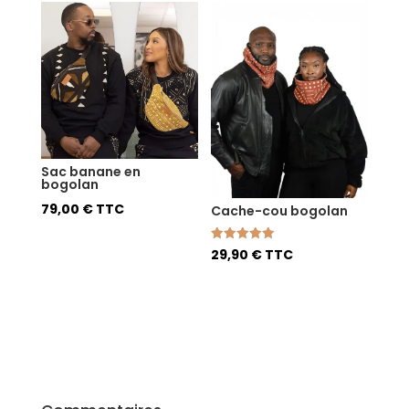
Sac banane en
bogolan
79,00
€
TTC
Cache-cou bogolan
Note
29,90
€
TTC
5.00
sur 5