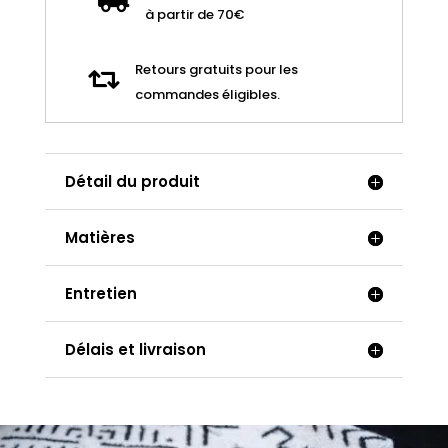
bag
à partir de 70€
en
Bogolan
Retours gratuits pour les

commandes éligibles.
Détail du produit
Matières
Entretien
Délais et livraison