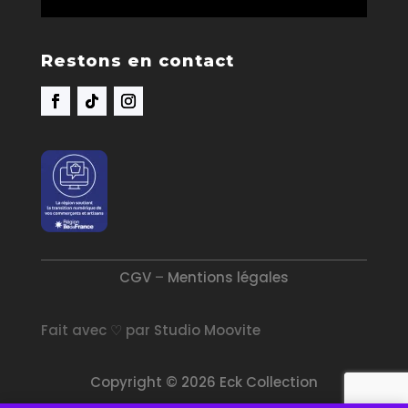
Restons en contact
CGV
–
Mentions légales
Fait avec ♡ par
Studio Moovite
Copyright © 2026 Eck Collection