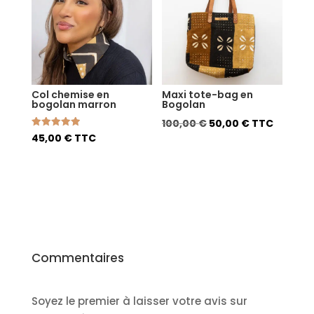
Col chemise en
Maxi tote-bag en
bogolan marron
Bogolan
Le
Le
100,00
€
50,00
€
TTC
Note
45,00
€
TTC
prix
prix
5.00
sur 5
initial
actuel
était :
est :
100,00 €.
50,00 €.
Commentaires
Soyez le premier à laisser votre avis sur