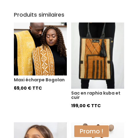
Produits similaires
Maxi écharpe Bogolan
69,00
€
TTC
Sac en raphia kuba et
cuir
199,00
€
TTC
Promo !