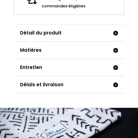
en

commandes éligibles.
bois
d’ébène
Détail du produit
Matières
Entretien
Délais et livraison