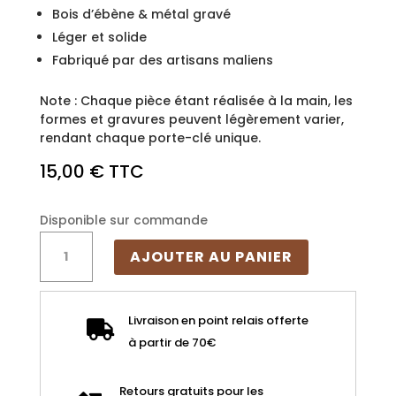
Bois d’ébène & métal gravé
Léger et solide
Fabriqué par des artisans maliens
Note : Chaque pièce étant réalisée à la main, les
formes et gravures peuvent légèrement varier,
rendant chaque porte-clé unique.
15,00
€
TTC
Disponible sur commande
quantité
AJOUTER AU PANIER
de
Porte-
clé
Livraison en point relais offerte

artisanal
à partir de 70€
de
l'afrique
Retours gratuits pour les